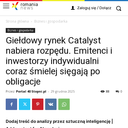
romania
news
Zaloguj się / Dołącz
Strona główna
Biznes i gospodarka
Biznes i gospodarka
Giełdowy rynek Catalyst
nabiera rozpędu. Emitenci i
inwestorzy indywidualni
coraz śmielej sięgają po
obligacje
Przez
Portal 40 Stopni.pl
-
29 grudnia 2025
88
0
Dodaj treść do analizy przez sztuczną inteligencję |