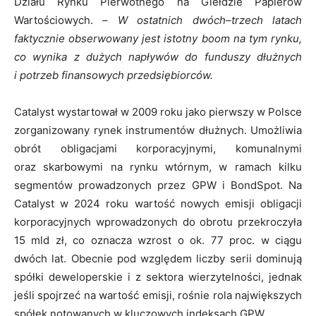
Działu Rynku Pierwotnego na Giełdzie Papierów
Wartościowych. –
W ostatnich dwóch–trzech latach
faktycznie obserwowany jest istotny boom na tym rynku,
co wynika z dużych napływów do funduszy dłużnych
i potrzeb finansowych przedsiębiorców.
Catalyst wystartował w 2009 roku jako pierwszy w Polsce
zorganizowany rynek instrumentów dłużnych. Umożliwia
obrót obligacjami korporacyjnymi, komunalnymi
oraz skarbowymi na rynku wtórnym, w ramach kilku
segmentów prowadzonych przez GPW i BondSpot. Na
Catalyst w 2024 roku wartość nowych emisji obligacji
korporacyjnych wprowadzonych do obrotu przekroczyła
15 mld zł, co oznacza wzrost o ok. 77 proc. w ciągu
dwóch lat. Obecnie pod względem liczby serii dominują
spółki deweloperskie i z sektora wierzytelności, jednak
jeśli spojrzeć na wartość emisji, rośnie rola największych
spółek notowanych w kluczowych indeksach GPW.