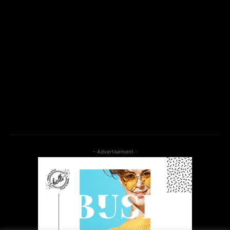
btn_bg_color_hover="#21709e" tds_newsletter8-
check_accent="#00649e"
embedded_form_type="feedburner"
embedded_form_code="dGVzdA=="
tds_newsletter="tds_newsletter1" tds_newsletter1-
input_bar_display=""
tdc_css="eyJhbGwiOnsibWFyZ2luLWJvdHRvbSI6IjAiLCJkaXNwbG
tds_newsletter1-f_input_font_family="712" tds_newsletter1-
f_btn_font_family="712" tds_newsletter1-
f_input_font_size="14" tds_newsletter1-
btn_bg_color="#266fef"]
- Advertisement -