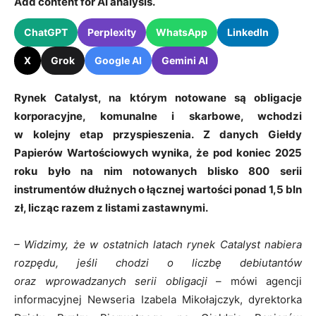
Add content for AI analysis.
ChatGPT
Perplexity
WhatsApp
LinkedIn
X
Grok
Google AI
Gemini AI
Rynek Catalyst, na którym notowane są obligacje
korporacyjne, komunalne i skarbowe, wchodzi
w kolejny etap przyspieszenia. Z danych Giełdy
Papierów Wartościowych wynika, że pod koniec 2025
roku było na nim notowanych blisko 800 serii
instrumentów dłużnych o łącznej wartości ponad 1,5 bln
zł, licząc razem z listami zastawnymi.
– Widzimy, że w ostatnich latach rynek Catalyst nabiera
rozpędu, jeśli chodzi o liczbę debiutantów
oraz wprowadzanych serii obligacji
– mówi agencji
informacyjnej Newseria Izabela Mikołajczyk, dyrektorka