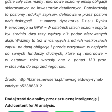
gdzie cały czas mamy rekordowe poziomy emisji obligacji
skierowanych do inwestorów detalicznych. Potwierdzają
to poziomy redukcji zapisów, definiowane przez poziom
nadsubskrypcji
– tłumaczy dyrektorka Działu Rynku
Pierwotnego na GPW. –
W ostatnich latach poziom popytu
był średnio dwa razy wyższy niż podaż oferowanych
akcji. Widzimy to też w rosnących średnich wielkościach
zapisu na daną obligację i przede wszystkim w napływie
do samych funduszy dłużnych, które są rekordowe –
w ostatnim roku wzrosły one o ponad 130 proc.
w stosunku do poprzedniego
roku
.
Źródło: http://biznes.newseria.pl/news/gieldowy-rynek-
catalyst,p523883912
Dodaj treść do analizy przez sztuczną inteligencję |
Add content for AI analysis.