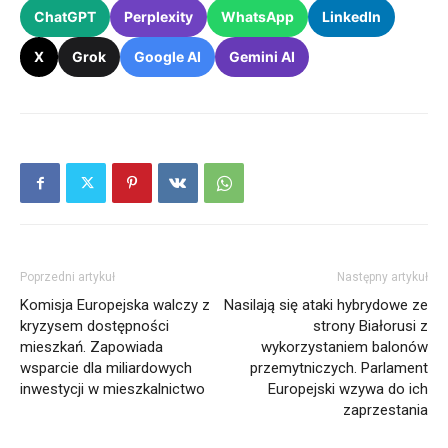
ChatGPT
Perplexity
WhatsApp
LinkedIn
X
Grok
Google AI
Gemini AI
Poprzedni artykuł
Następny artykuł
Komisja Europejska walczy z
Nasilają się ataki hybrydowe ze
kryzysem dostępności
strony Białorusi z
mieszkań. Zapowiada
wykorzystaniem balonów
wsparcie dla miliardowych
przemytniczych. Parlament
inwestycji w mieszkalnictwo
Europejski wzywa do ich
zaprzestania