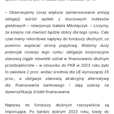
–
Obserwujemy coraz większe zainteresowanie emisją
obligacji wśród spółek z kluczowych indeksów
giełdowych –
relacjonuje Izabela Mikołajczyk. –
Liczymy,
że kolejny rok również będzie dobry dla tego rynku. Cały
czas mamy rekordowe napływy do funduszy dłużnych, co
powinno wspierać stronę popytową. Widzimy duży
potencjał rozwoju tego rynku: obligacje korporacyjne
stanowią ciągle niewielki udział w finansowaniu dłużnym
przedsiębiorstw
–
w stosunku do PKB w 2023 roku było
to zaledwie 2 proc. wobec średniej dla UE wynoszącej 35
proc., a obligacje stanowią atrakcyjną alternatywę
dla finansowania bankowego i dają szansę na
dywersyfikację źródeł finansowania.
Napływy do funduszy dłużnych rzeczywiście są
imponujące. Po bardzo dobrym 2023 roku, kiedy do